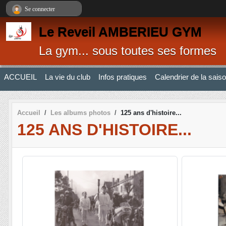
Panneau de gestion des cookies
Se connecter
Le Reveil AMBERIEU GYM
La gym... sous toutes ses formes
ACCUEIL
La vie du club
Infos pratiques
Calendrier de la sais
Accueil
Les albums photos
125 ans d'histoire...
125 ANS D'HISTOIRE...