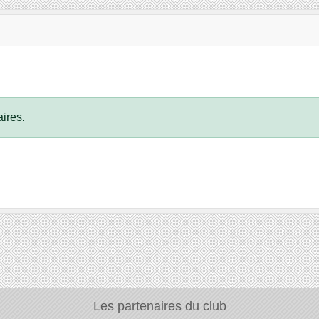
ires.
Les partenaires du club