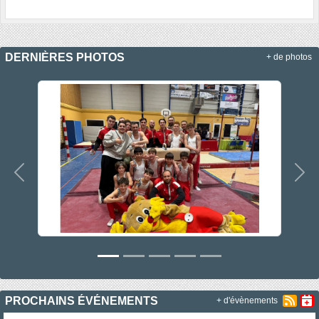
DERNIÈRES PHOTOS
+ de photos
Précedent
Sui
PROCHAINS ÉVÉNEMENTS
+ d'évènements