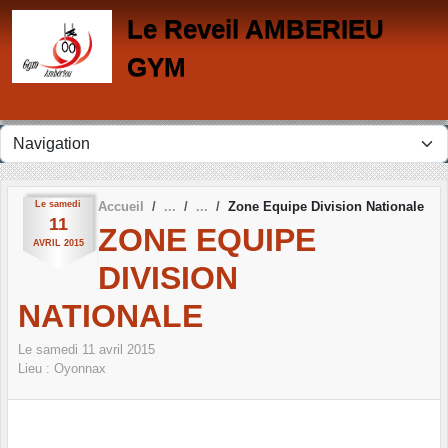
Panneau de gestion des cookies
Le Reveil AMBERIEU
GYM
Le
samedi
Accueil
Zone Equipe Division Nationale
11
ZONE EQUIPE
AVRIL
2015
DIVISION
NATIONALE
Le
samedi
11
avril
2015
Lieu :
Oyonnax