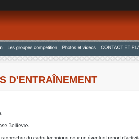
on
Les groupes compétition
Photos et vidéos
CONTACT ET PL
AS D'ENTRAÎNEMENT
s.
ase Bellievre.
rapprocher du cadre technique pour un éventuel report d'activi