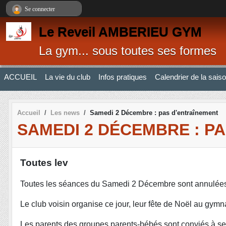
Panneau de gestion des cookies
Se connecter
Le Reveil AMBERIEU GYM
La gym... sous toutes ses formes
ACCUEIL
La vie du club
Infos pratiques
Calendrier de la sais
Accueil
Les news
Samedi 2 Décembre : pas d'entraînement
SAMEDI 2 DÉCEMBRE : P
Toutes lev
Toutes les séances du Samedi 2 Décembre sont annulée
Le club voisin organise ce jour, leur fête de Noël au gymn
Les parents des groupes parents-bébés sont conviés à se 