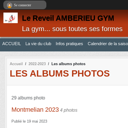
Panneau de gestion des cookies
Se connecter
Le Reveil AMBERIEU GYM
La gym... sous toutes ses formes
ACCUEIL
La vie du club
Infos pratiques
Calendrier de la sais
Accueil
2022-2023
Les albums photos
LES ALBUMS PHOTOS
29 albums photo
Montmelian 2023
4 photos
Publié le
19 mai 2023