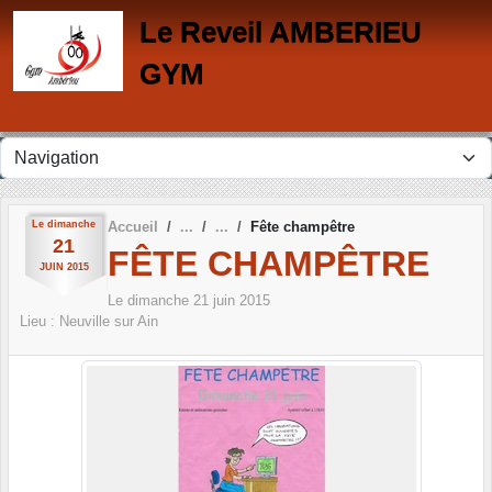
Panneau de gestion des cookies
Le Reveil AMBERIEU
GYM
Le
dimanche
Accueil
Fête champêtre
21
FÊTE CHAMPÊTRE
JUIN
2015
Le
dimanche
21
juin
2015
Lieu :
Neuville sur Ain